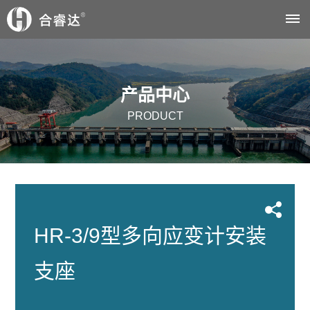
首
产品中心
页
PRODUCT
关
于
我
们
HR-3/9型多向应变计安装
公
解
支座
司
决
简
方