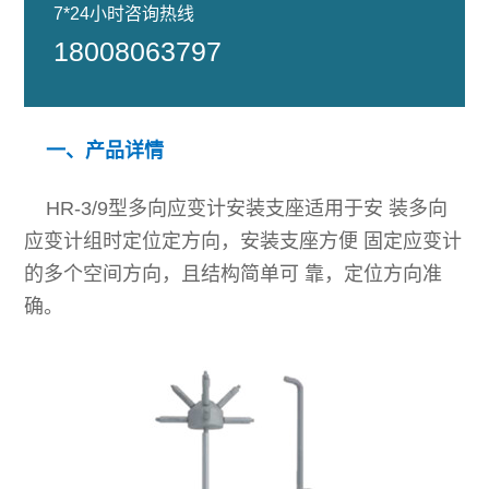
7*24小时咨询热线
介
案
18008063797
安
产
公
全
品
司
一、产品详情
监
中
愿
HR-3/9型多向应变计安装支座适用于安 装多向
测
心
景
应变计组时定位定方向，安装支座方便 固定应变计
软
工
智
的多个空间方向，且结构简单可 靠，定位方向准
资
件
程
确。
慧
质
案
硬
水
荣
例
件
利
技
誉
智
术
合