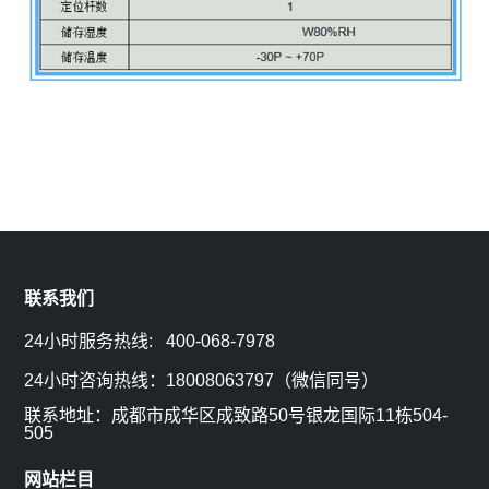
行
区
入
业
管
我
资
道
们
讯
监
在
常
测
线
见
联系我们
留
问
24小时服务热线: 400-068-7978
言
题
24小时咨询热线：18008063797（微信同号）
联
联系地址：成都市成华区成致路50号银龙国际11栋504-
505
系
网站栏目