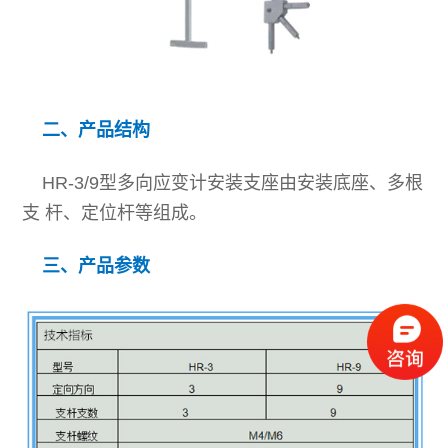
慧
资
作
水
料
伙
新
电
二、产品结构
伴
闻
智
HR-3/9型多向应变计安装支座由安装底座、多根
中
支 杆、定位杆等组成。
慧
心
城
三、产品参数
公
联
市
司
系
智
新
我
慧
闻
们
灌
加